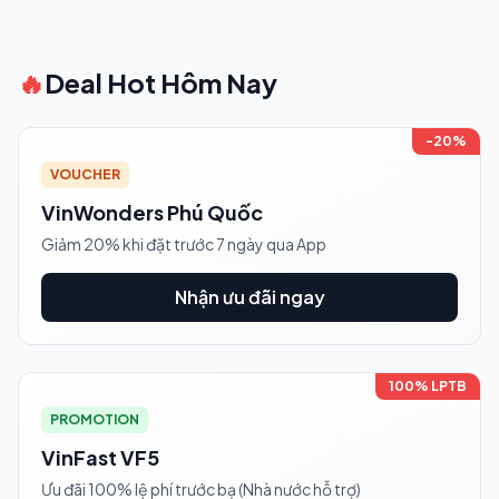
🔥
Deal Hot Hôm Nay
-20%
VOUCHER
VinWonders Phú Quốc
Giảm 20% khi đặt trước 7 ngày qua App
Nhận ưu đãi ngay
100% LPTB
PROMOTION
VinFast VF5
Ưu đãi 100% lệ phí trước bạ (Nhà nước hỗ trợ)