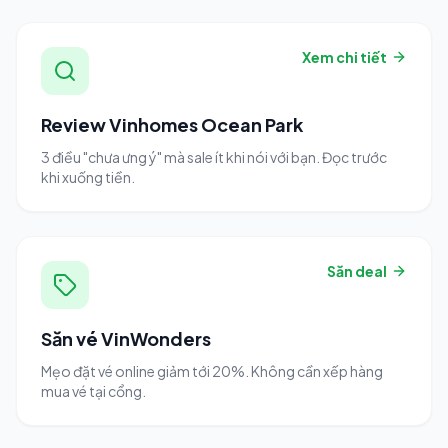
Xem chi tiết
Review Vinhomes Ocean Park
3 điều "chưa ưng ý" mà sale ít khi nói với bạn. Đọc trước
khi xuống tiền.
Săn deal
Săn vé VinWonders
Mẹo đặt vé online giảm tới 20%. Không cần xếp hàng
mua vé tại cổng.